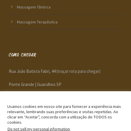
Massagem Tântrica
Massagem Terapêutica
COMO CHEGAR
Rua João Batista Fabri, 44
(traçar rota para chegar)
Ponte Grande | Guarulhos SP
Próximo ao Shopping Internacional e Aeroporto de Guarulhos,
com fácil acesso pelas Rodovias Dutra e Fernão Dias.
Usamos cookies em nosso site para fornecer a experiência mais
relevante, lembrando suas preferências e visitas repetidas. Ao
clicar em “Aceitar”, concorda com a utilização de TODOS os
cookies.
Do not sell my personal information
.