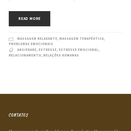
READ MORE
MASSAGEM RELAXANTE
,
MASSAGEM TERAPÊUTICA
,
PROBLEMAS EMOCIONAIS
ANSIEDADE
,
ESTRESSE
,
ESTRESSE EMOCIONAL
,
RELACIONAMENTO
,
RELAÇÕES HUMANAS
CONTATOS