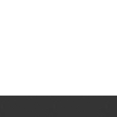
Massagem com Pedras Quentes
Massagem com pedras quentes é um método contemporâneo
de técnicas multifacetadas baseado na termoterapia,
temperaturas quentes e frias que traz muitos benefícios para
organismo.
Leia mais