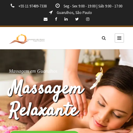
+55 11 97489-7338
Seg - Sex 9:00 - 19:00 | Sáb 9:00 - 17:00
Guarulhos, São Paulo
Massagem em Guarulhos
Massagem
Relaxante