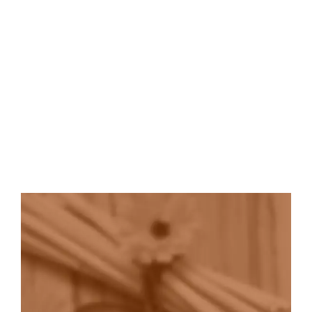
tanto para o frio quanto para o calor, propiciando um
ambiente adequado e confortável, independente da
temperatura que estiver lá fora.
Uma boa massagem vai afetá-lo em todos os níveis
do seu ser – corpo, mente e estado de espírito.
Experimente!