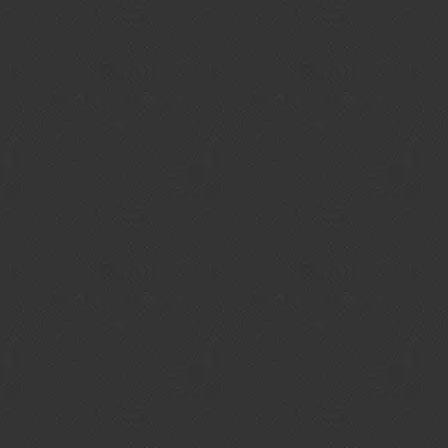
Muito mais do que relaxar, massagens realizadas por um
massagista terapeuta profissional vão além do corpo,
interagindo também com as dificuldades e questões
emocionais, o que significa um trabalho bem mais profundo e
energético
A responsável pelos atendimentos é a massagista terapêutica
Kátia Farago, profissional especializada em diversas técnicas
de massagem, que encara seu trabalho com muita dedicação e
profissionalismo, tratando do bem-estar físico e emocional de
seus clientes.
Os atendimentos são realizados sempre com hora marcada,
ressaltando que o trabalho é terapêutico.
AGENDAR HORÁRIO