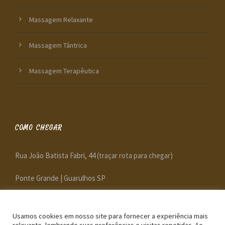
Massagem Relaxante
Massagem Tântrica
Massagem Terapêutica
COMO CHEGAR
Rua João Batista Fabri, 44
(traçar rota para chegar)
Ponte Grande | Guarulhos SP
Próximo ao Shopping Internacional e Aeroporto de Guarulhos,
com fácil acesso pelas Rodovias Dutra e Fernão Dias.
Usamos cookies em nosso site para fornecer a experiência mais