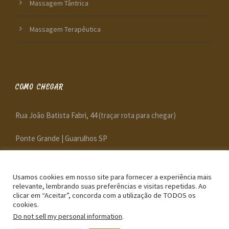
Massagem Tântrica
Massagem Terapêutica
COMO CHEGAR
Rua João Batista Fabri, 44
(traçar rota para chegar)
Ponte Grande | Guarulhos SP
Próximo ao Shopping Internacional e Aeroporto de Guarulhos,
com fácil acesso pelas Rodovias Dutra e Fernão Dias.
Usamos cookies em nosso site para fornecer a experiência mais
relevante, lembrando suas preferências e visitas repetidas. Ao
clicar em “Aceitar”, concorda com a utilização de TODOS os
cookies.
Do not sell my personal information
.