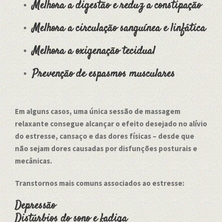
Melhora a digestão e reduz a constipação
Melhora a circulação sanguínea e linfática
Melhora a oxigenação tecidual
Prevenção de espasmos musculares
Em alguns casos, uma única sessão de massagem
relaxante consegue alcançar o efeito desejado no alívio
do estresse, cansaço e das dores físicas – desde que
não sejam dores causadas por disfunções posturais e
mecânicas.
Transtornos mais comuns associados ao estresse:
Depressão
Distúrbios do sono e fadiga