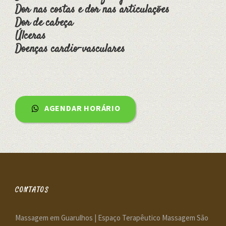
Dor nas costas e dor nas articulações
Dor de cabeça
Úlceras
Doenças cardio-vasculares
AGENDAR HORÁRIO
CONTATOS
Massagem em Guarulhos | Espaço Terapêutico Massagem São