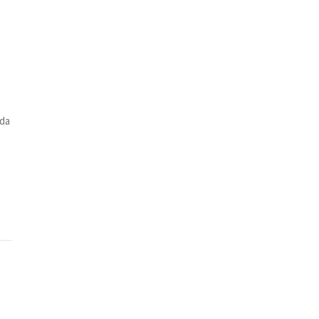
e
 da