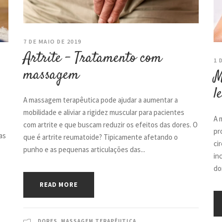
7 DE MAIO DE 2019
Artrite – Tratamento com
1 
massagem
M
l
A massagem terapêutica pode ajudar a aumentar a
mobilidade e aliviar a rigidez muscular para pacientes
A 
com artrite e que buscam reduzir os efeitos das dores. O
pr
as
que é artrite reumatoide? Tipicamente afetando o
ci
punho e as pequenas articulações das...
in
do
READ MORE
DORES
,
MASSAGEM TERAPÊUTICA