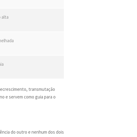
 alta
melhada
ia
 decrescimento, transmutação
ano e servem como guia para o
tência do outro e nenhum dos dois