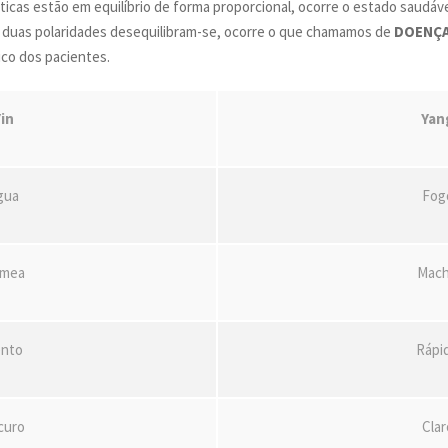
cas estão em equilíbrio de forma proporcional, ocorre o estado saudáve
 duas polaridades desequilibram-se, ocorre o que chamamos de
DOENÇ
ico dos pacientes.
in
Yan
gua
Fog
mea
Mac
nto
Rápi
curo
Clar