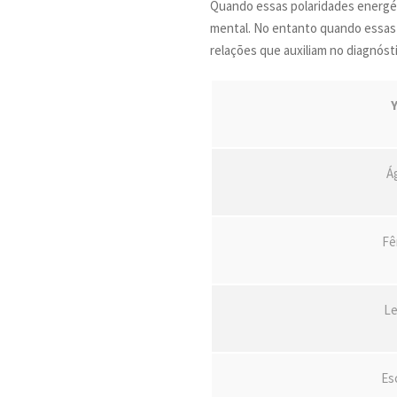
Quando essas polaridades energéti
mental. No entanto quando essas
relações que auxiliam no diagnóst
Y
Á
Fê
Le
Es