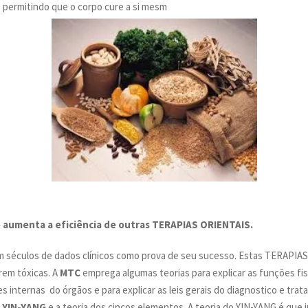
e permitindo que o corpo cure a si mesm
umenta a eficiência de outras TERAPIAS ORIENTAIS.
êm séculos de dados clínicos como prova de seu sucesso. Estas TERAPIAS
rem tóxicas. A
MTC
emprega algumas teorias para explicar as funções fis
s internas do órgãos e para explicar as leis gerais do diagnostico e trat
o
YIN-YANG
e a teoria dos cincos elementos. A teoria do YIN-YANG é que 