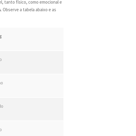
l, tanto físico, como emocional e
A
. Observe a tabela abaixo e as
g
o
ho
do
o