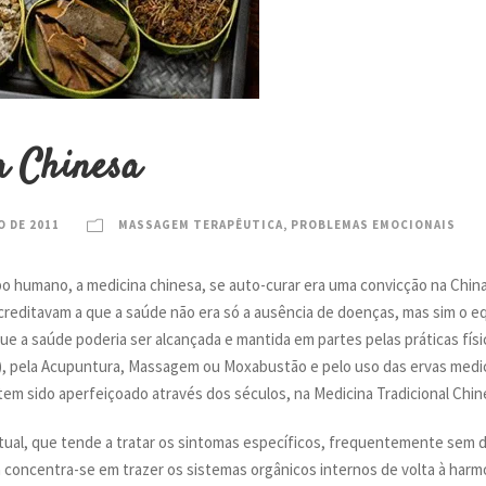
a Chinesa
O DE 2011
MASSAGEM TERAPÊUTICA
,
PROBLEMAS EMOCIONAIS
o humano, a medicina chinesa, se auto-curar era uma convicção na China
creditavam a que a saúde não era só a ausência de doenças, mas sim o e
e a saúde poderia ser alcançada e mantida em partes pelas práticas físic
), pela Acupuntura, Massagem ou Moxabustão e pelo uso das ervas medici
tem sido aperfeiçoado através dos séculos, na Medicina Tradicional Chin
tual, que tende a tratar os sintomas específicos, frequentemente sem dir
a concentra-se em trazer os sistemas orgânicos internos de volta à har