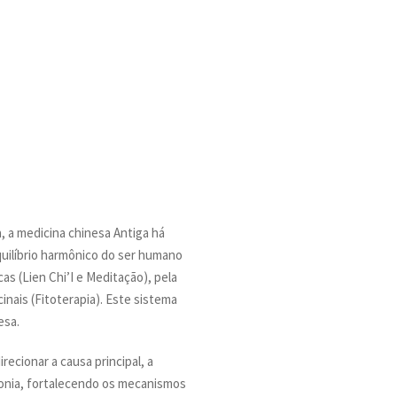
, a medicina chinesa Antiga há
quilíbrio harmônico do ser humano
as (Lien Chi’I e Meditação), pela
nais (Fitoterapia). Este sistema
esa.
ecionar a causa principal, a
monia, fortalecendo os mecanismos