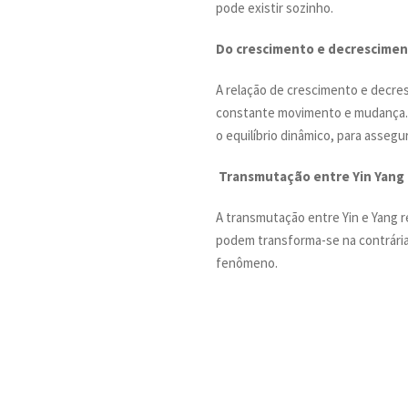
pode existir sozinho.
Do crescimento e decrescime
A relação de crescimento e decre
constante movimento e mudança. A
o equilíbrio dinâmico, para asse
Transmutação entre Yin Yang
A transmutação entre Yin e Yang
podem transforma-se na contrária,
fenômeno.