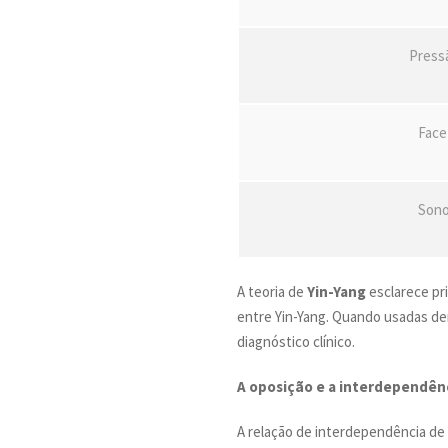
Press
Face
Sono
A teoria de
Yin-Yang
esclarece pr
entre Yin-Yang. Quando usadas den
diagnóstico clínico.
A oposição e a interdependênc
A relação de interdependência de 