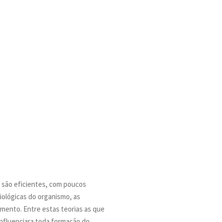
 são eficientes, com poucos
iológicas do organismo, as
amento. Entre estas teorias as que
influenciara toda formação do