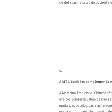
de defesas naturais do paciente 
o.
A MTC também complementa e a
A Medicina Tradicional Chinesa t
efeitos colaterais, além de não se
mudanças patológicas e as relaçõe
mais se destacam são a teorias d